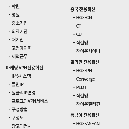
학원
중국 전용회선
병원
HGX-CN
중소기업
CT
의료기관
CU
대기업
직결망
고정아이피
하이온차이나
재택근무
필리핀 전용회선
마케팅 VPN전용회선
HGX-PH
IMS시스템
Converge
클린IP
PLDT
원클릭IP변경
직결망
프로그램VPN서비스
하이온필리핀
구성방법
동남아 전용회선
구성도
HGX-ASEAN
광고대행사