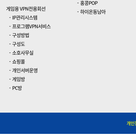
홍콩POP
게임용 VPN전용회선
하이온동남아
IP관리시스템
프로그램VPN서비스
구성방법
구성도
소호사무실
쇼핑몰
개인서버운영
게임방
PC방
개인