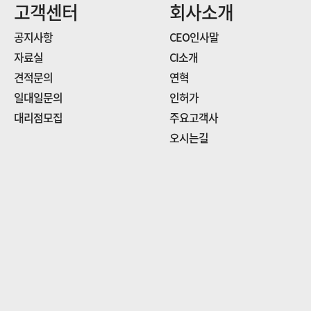
고객센터
회사소개
공지사항
CEO인사말
자료실
CI소개
견적문의
연혁
일대일문의
인허가
대리점모집
주요고객사
오시는길