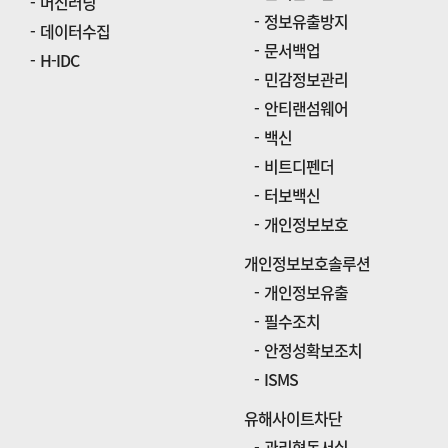
머신러닝
정보유출방지
데이터수집
문서백업
H-IDC
민감정보관리
안티랜섬웨어
백신
비트디펜더
터보백신
개인정보보호
개인정보보호솔루션
개인정보유출
필수조치
안정성확보조치
ISMS
유해사이트차단
관리형독서실