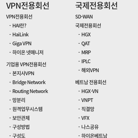
VPN전용회선
국제전용회선
VPN전용회선
SD-WAN
HAI란?
국제전용회선
HaiLink
HGX
Giga VPN
QAT
하이온 넷매니저
MRP
IPLC
기업용 VPN전용회선
해외VPN
본지사VPN
Bridge Network
베트남 전용회선
Routing Network
HGX-VN
망분리
VNPT
원격업무시스템
직결망
보안관제
VFX
구성방법
나스공유
구성도
하이온베트남