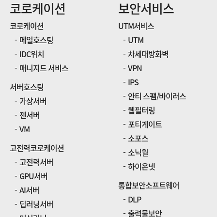
코로케이션
보안서비스
코로케이션
UTM서비스
메일호스팅
UTM
IDC위치
차세대방화벽
매니지드 서비스
VPN
IPS
서버호스팅
안티 스팸/바이러스
가상서버
웹필터링
젠서버
포티게이트
VM
소포스
고전력코로케이션
소닉월
고전력서버
하이온넷
GPU서버
통합보안소프트웨어
AI서버
DLP
딥러닝서버
출력물보안