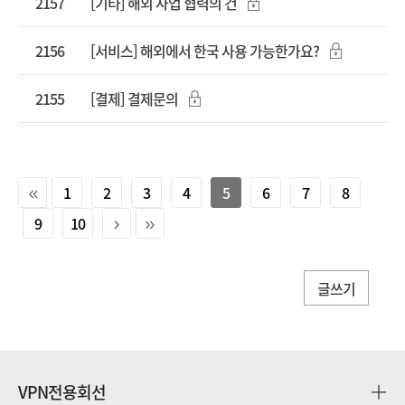
2157
[기타] 해외 사업 협력의 건
2156
[서비스] 해외에서 한국 사용 가능한가요?
2155
[결제] 결제문의
1
2
3
4
5
6
7
8
9
10
글쓰기
VPN전용회선