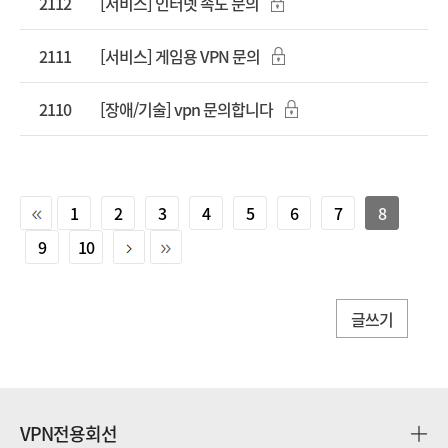
2112
[서비스] 인터넷 속도 문의
2111
[서비스] 게임용 VPN 문의
2110
[장애/기술] vpn 문의합니다
1
2
3
4
5
6
7
8
9
10
글쓰기
VPN전용회선