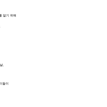
를 알기 위해
품
날,
 이들이