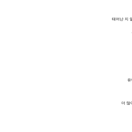
태어난 지 
유
더 많