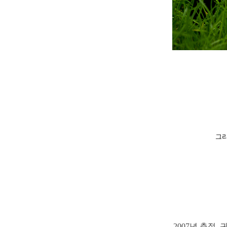
그리
2007년 춘절,