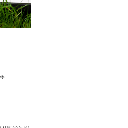
선택이
오샤오’(주동우).