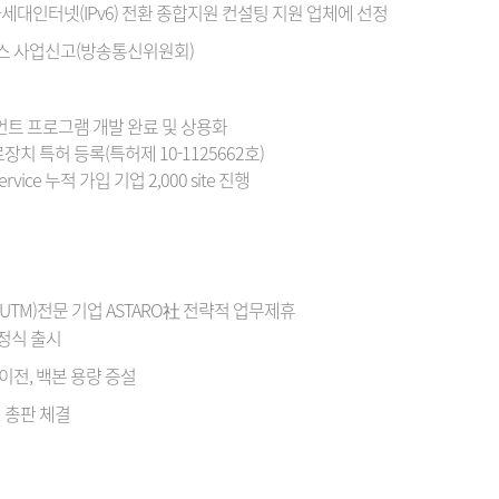
 차세대인터넷(IPv6) 전환 종합지원 컨설팅 지원 업체에 선정
 사업신고(방송통신위원회)
라이언트 프로그램 개발 완료 및 상용화
장치 특허 등록(특허제 10-1125662호)
 Service 누적 가입 기업 2,000 site 진행
TM)전문 기업 ASTARO社 전략적 업무제휴
스 정식 출시
 이전, 백본 용량 증설
 총판 체결