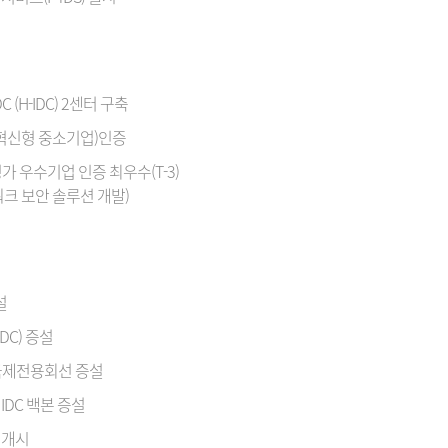
C (H-IDC) 2센터 구축
기술혁신형 중소기업)인증
평가 우수기업 인증 최우수(T-3)
트워크 보안 솔루션 개발)
설
IDC) 증설
국제전용회선 증설
IDC 백본 증설
 개시