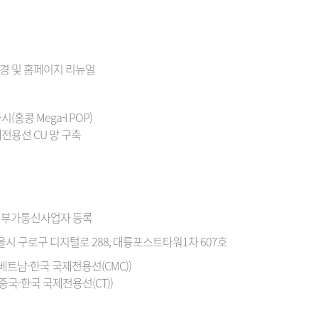
변경 및 홈페이지 리뉴얼
출시(홍콩 Mega-I POP)
전용선 CU 망 구축
 부가통신사업자 등록
서울시 구로구 디지털로 288, 대륭포스트타워1차 607호
(베트남-한국 국제전용선(CMC))
(중국-한국 국제전용선(CT))