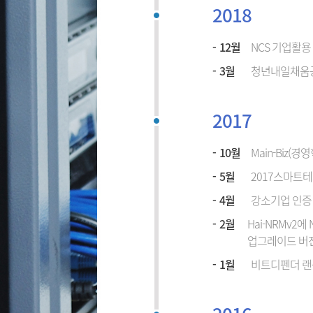
2018
12월
NCS 기업활
3월
청년내일채움
2017
10월
Main-Biz
5월
2017스마트테크
4월
강소기업 인증
2월
Hai-NRMv2에 
업그레이드 버전
1월
비트디펜더 랜섬