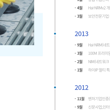
4월
Hai-NRMv2 
3월
보안전문기업 DE
2013
9월
Hai-NRM(
3월
100M 프리미
2월
NIM(네트워크
1월
하이IP 멀티 특
2012
11월
벤처기업인증(제
9월
신문사업,인터