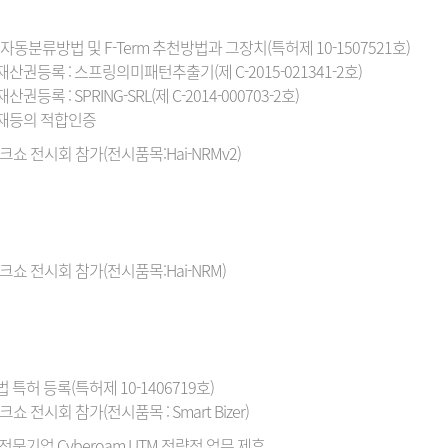
C 자동분류방법 및 F-Term 추천방법과 그장치(특허제 10-1507521호)
권등록 : 스프링의미패턴추출기(제 C-2015-021341-2호)
록 : SPRING-SRL(제 C-2014-000703-2호)
재등의 적합인증
크쇼 전시회 참가(전시품목:Hai-NRMv2)
크쇼 전시회 참가(전시품목:Hai-NRM)
특허 등록(특허제 10-1406719호)
쇼 전시회 참가(전시품목 : Smart Bizer)
문기업 Cyberoam UTM 전략적 업무 제휴