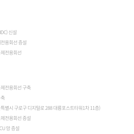
IDC) 신설
제전용회선 증설
국제전용회선
국제전용회선 구축
구축
특별시 구로구 디지털로 288 대륭포스트타워1차 11층)
국제전용회선 증설
U 망 증설