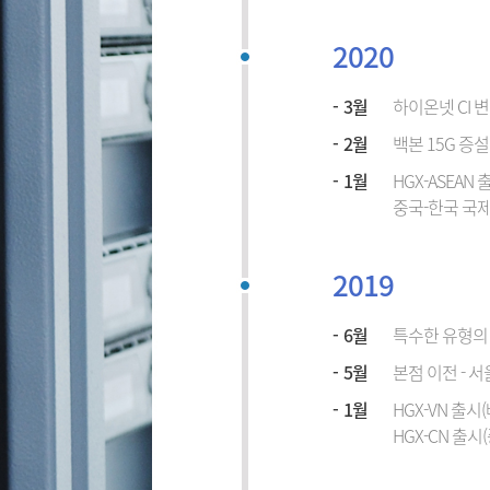
2020
3월
하이온넷 CI 
2월
백본 15G 증설
1월
HGX-ASEAN 
중국-한국 국제
2019
6월
특수한 유형의
5월
본점 이전 - 
1월
HGX-VN 출시
HGX-CN 출시