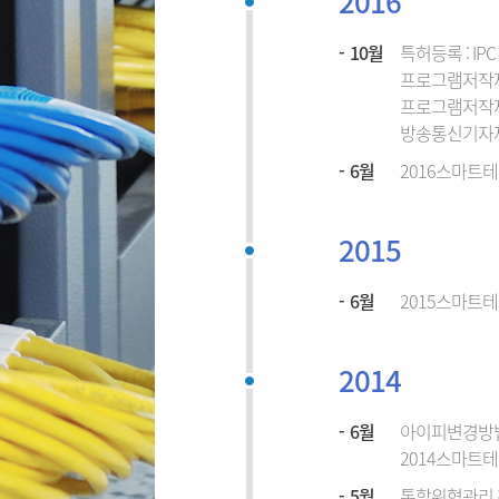
2016
10월
특허등록 : IP
프로그램저작재산
프로그램저작재산권등
방송통신기자
6월
2016스마트테
2015
6월
2015스마트테
2014
6월
아이피변경방법 
2014스마트테크
5월
통합위협관리 전