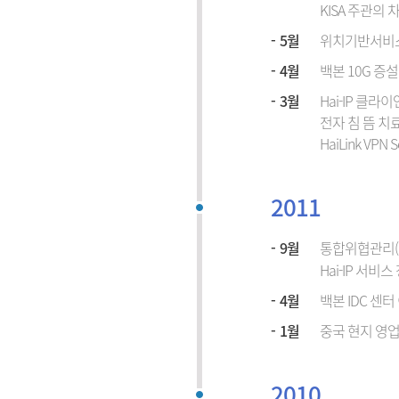
KISA 주관의
5월
위치기반서비스
4월
백본 10G 증설
3월
Hai-IP 클
전자 침 뜸 치료
HaiLink VPN
2011
9월
통합위협관리(U
Hai-IP 서비
4월
백본 IDC 센터
1월
중국 현지 영업
2010