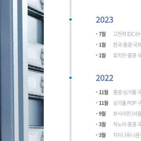
2023
7월
고전력 IDC (H-
1월
한국-홍콩 국
1월
호치민-홍콩 
2022
11월
홍콩-싱가폴 
11월
싱가폴 POP 
9월
본사이전 (서울
3월
하노이-홍콩 
3월
차이나유니콤 C