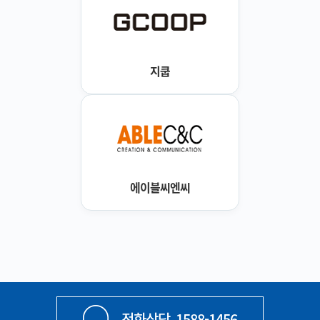
지쿱
에이블씨엔씨
전화상담
1588-1456