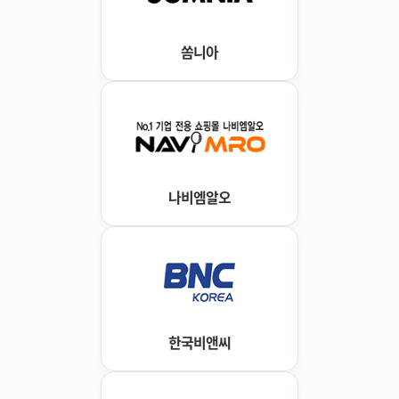
쏨니아
나비엠알오
한국비앤씨